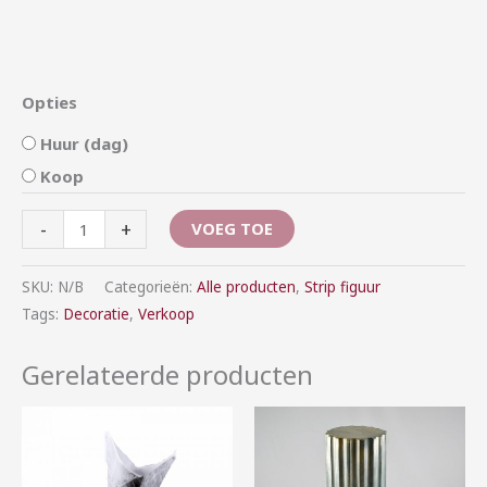
Opties
Huur (dag)
Koop
-
+
VOEG TOE
SKU:
N/B
Categorieën:
Alle producten
,
Strip figuur
Tags:
Decoratie
,
Verkoop
Gerelateerde producten
Prijsklasse:
Prijsklasse:
€1,00
€5,00
tot
tot
€7,00
€20,00