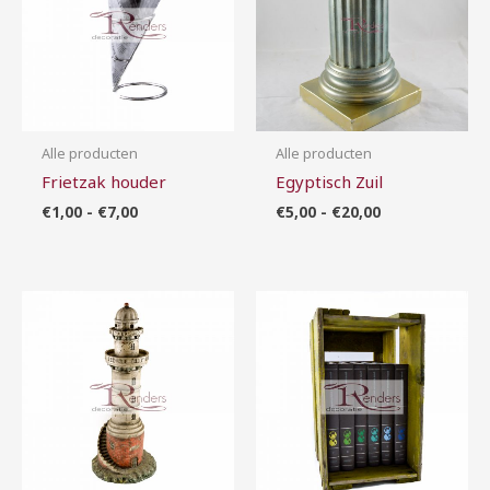
Alle producten
Alle producten
Frietzak houder
Egyptisch Zuil
€
1,00
-
€
7,00
€
5,00
-
€
20,00
Prijsklasse:
Prijsklasse:
€10,00
€10,00
tot
tot
€30,00
€50,00