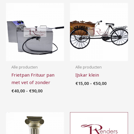
Prijsklasse:
Prijsklasse:
€40,00
€15,00
tot
tot
€90,00
€50,00
Alle producten
Alle producten
Frietpan Frituur pan
IJskar klein
met vet of zonder
€
15,00
-
€
50,00
€
40,00
-
€
90,00
Prijsklasse:
€20,00
tot
€40,00