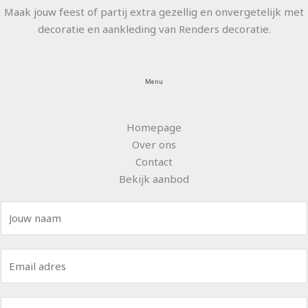
Maak jouw feest of partij extra gezellig en onvergetelijk met
decoratie en aankleding van Renders decoratie.
Menu
Homepage
Over ons
Contact
Bekijk aanbod
N
a
a
E
m
m
*
a
B