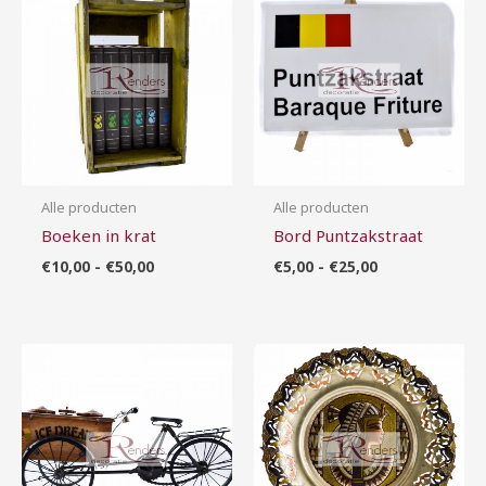
€10,00
€5,00
tot
tot
€50,00
€25,00
Alle producten
Alle producten
Boeken in krat
Bord Puntzakstraat
€
10,00
-
€
50,00
€
5,00
-
€
25,00
Prijsklasse:
Prijsklasse:
€15,00
€10,00
tot
tot
€50,00
€100,00