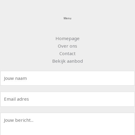
Menu
Homepage
Over ons
Contact
Bekijk aanbod
N
a
a
E
m
m
*
a
B
i
e
l
r
*