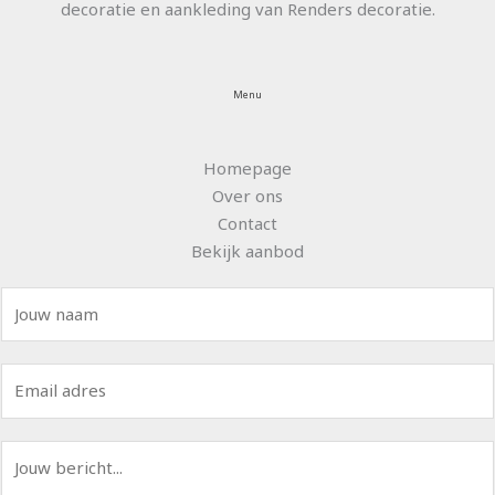
decoratie en aankleding van Renders decoratie.
Menu
Homepage
Over ons
Contact
Bekijk aanbod
N
a
a
E
m
m
*
a
B
i
e
l