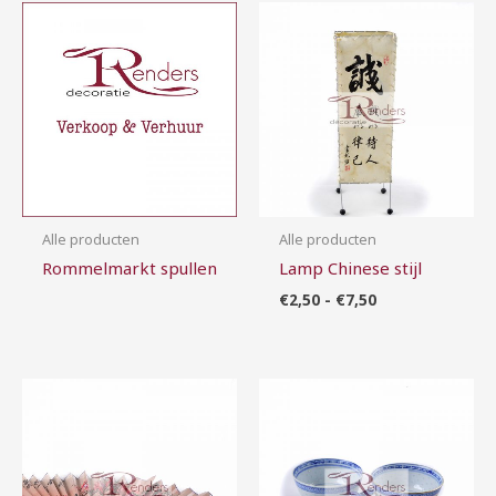
Prijsklasse:
€2,50
tot
€7,50
Alle producten
Alle producten
Rommelmarkt spullen
Lamp Chinese stijl
€
2,50
-
€
7,50
Prijsklasse:
Prijsklasse:
€2,50
€0,70
tot
tot
€12,50
€4,00