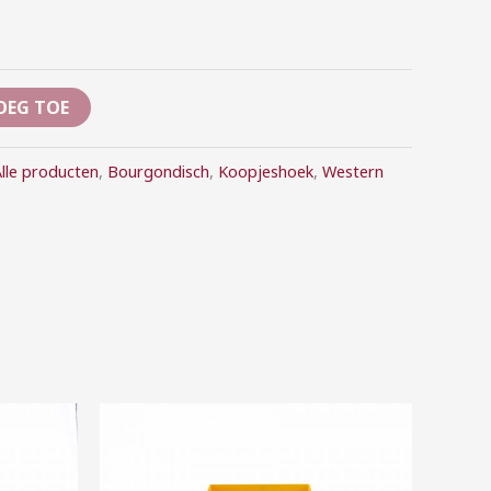
OEG TOE
lle producten
,
Bourgondisch
,
Koopjeshoek
,
Western
Prijsklasse:
€5,00
tot
€25,00