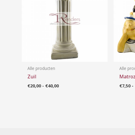
Alle producten
Alle pr
Zuil
Matro
€
20,00
-
€
40,00
€
7,50
-