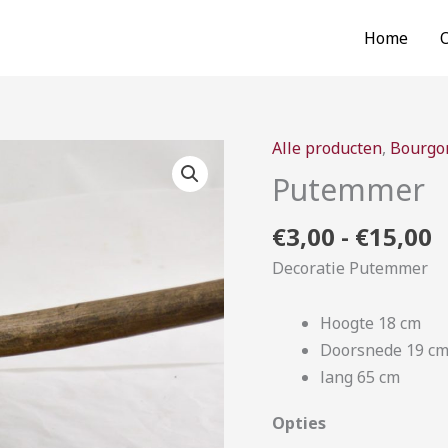
Home
P
Alle producten
,
Bourgo
Putemmer
€
aantal
Putemmer
t
€
€
3,00
-
€
15,00
Decoratie Putemmer
Hoogte 18 cm
Doorsnede 19 c
lang 65 cm
Opties