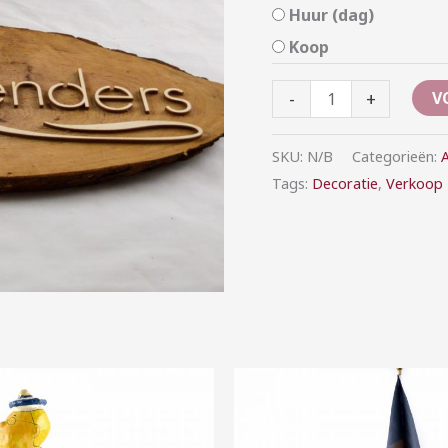
Huur (dag)
Koop
-
+
V
SKU:
N/B
Categorieën:
A
Tags:
Decoratie
,
Verkoop
Prijsklasse:
Prijsklasse:
€7,50
€5,00
tot
tot
€25,00
€25,00