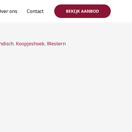
Over ons
Contact
BEKIJK AANBOD
rijsklasse:
ndisch
,
Koopjeshoek
,
Western
3,00
ot
15,00
m