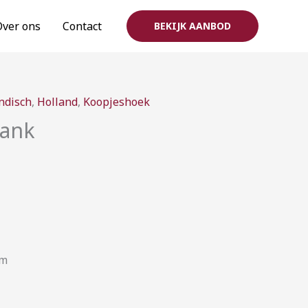
Over ons
Contact
BEKIJK AANBOD
rijsklasse:
ndisch
,
Holland
,
Koopjeshoek
3,00
lank
ot
15,00
cm