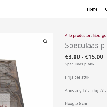
Home
P
Alle producten
,
Bourgo
Speculaas
€
plank
Speculaas p
t
aantal
€
€
3,00
-
€
15,00
Speculaas plank
Prijs per stuk
Afmeting 18 cm bij 78 
Hoogte 6 cm