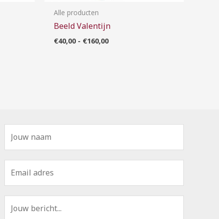
Alle producten
Beeld Valentijn
€
40,00
-
€
160,00
N
a
a
E
m
m
*
a
B
i
e
l