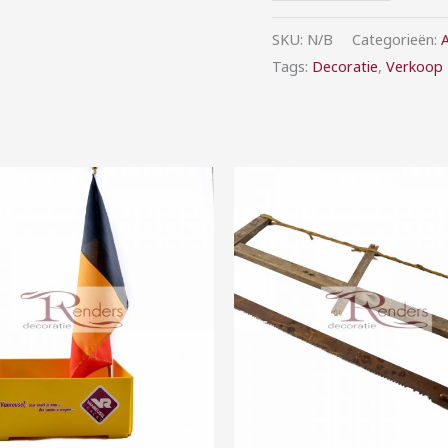
SKU:
N/B
Categorieën:
A
Tags:
Decoratie
,
Verkoop
Prijsklasse:
Prijsklasse:
€5,00
€5,00
tot
tot
€25,00
€35,00