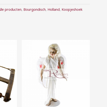
lle producten
,
Bourgondisch
,
Holland
,
Koopjeshoek
Prijsklasse:
€40,00
tot
€160,00