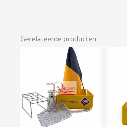
Gerelateerde producten
Prijsklasse:
€7,50
tot
€45,00