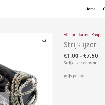
Home
Pr
Alle producten
,
Koopje
Strijk
€1
ijzer
Strijk ijzer
to
aantal
€7
€
1,00
-
€
7,50
Strijk ijzer decoratie
prijs per stuk