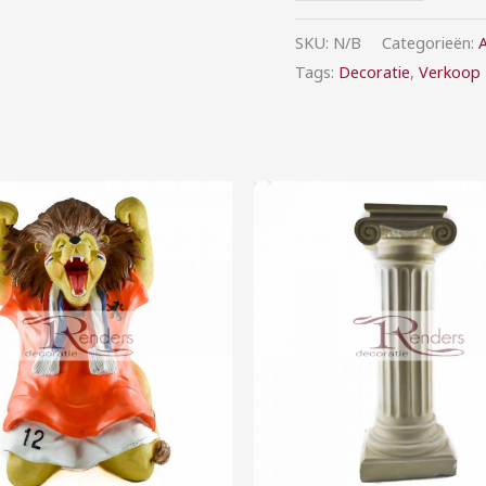
SKU:
N/B
Categorieën:
A
Tags:
Decoratie
,
Verkoop
Prijsklasse:
Prijsklasse:
€0,00
€20,00
tot
tot
€25,00
€40,00