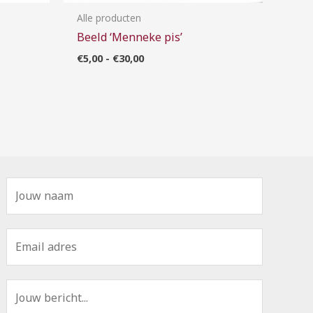
Alle producten
Beeld ‘Menneke pis’
€
5,00
-
€
30,00
N
a
a
E
m
m
*
a
B
i
e
l