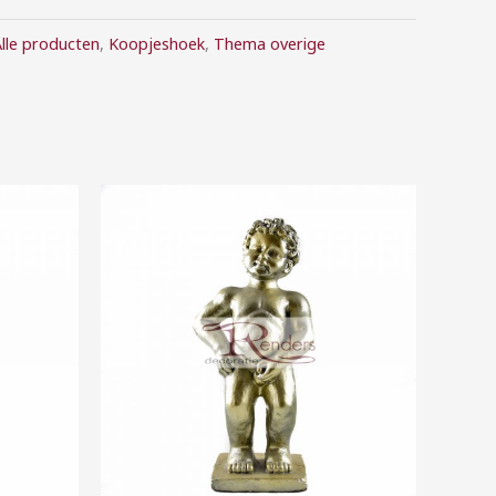
lle producten
,
Koopjeshoek
,
Thema overige
Prijsklasse:
€5,00
tot
€30,00