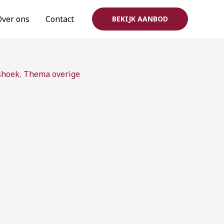
Over ons
Contact
BEKIJK AANBOD
ijsklasse:
shoek
,
Thema overige
,00
t
,50