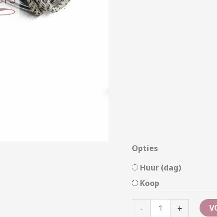
Opties
Huur (dag)
Koop
-
+
V